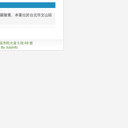
莊嚴隆重。本案位於台北市文山區
松山區市民大道 5 段 69 號
 By
Julyinfo.